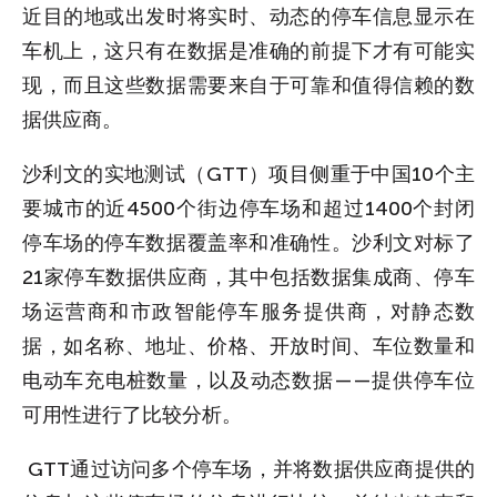
近目的地或出发时将实时、动态的停车信息显示在
车机上，这只有在数据是准确的前提下才有可能实
现，而且这些数据需要来自于可靠和值得信赖的数
据供应商。
沙利文的实地测试（
GTT
）项目侧重于中国
10
个主
要城市的近
4500
个街边停车场和超过
1400
个封闭
停车场的停车数据覆盖率和准确性。沙利文对标了
21
家停车数据供应商，其中包括数据集成商、停车
场运营商和市政智能停车服务提供商，对静态数
据，如名称、地址、价格、开放时间、车位数量和
电动车充电桩数量，以及动态数据——提供停车位
可用性进行了比较分析。
GTT
通过访问多个停车场，并将数据供应商提供的