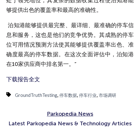
处于领先地位，其复杂的数据收集过程使泊知港能
够提供出色的覆盖率和最高的准确性。
泊知港能够提供最完整、最详细、最准确的停车信
息和服务，这也是他们的竞争优势。其成熟的停车
位可用情况预测方法使其能够提供覆盖率出色、准
确度最高的停车数据。在这次全面评估中，泊知港
在
10
家供应商中排名第一。”
下载报告全文
,
,
,
GroundTruthTesting
停车数据
停车行业
市场调研
Parkopedia News
Latest Parkopedia News & Technology Articles