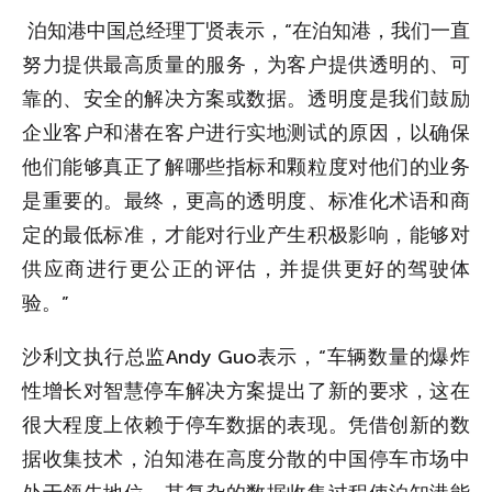
泊知港中国总经理丁贤表示，“在泊知港，我们一直
努力提供最高质量的服务，为客户提供透明的、可
靠的、安全的解决方案或数据。透明度是我们鼓励
企业客户和潜在客户进行实地测试的原因，以确保
他们能够真正了解哪些指标和颗粒度对他们的业务
是重要的。最终，更高的透明度、标准化术语和商
定的最低标准，才能对行业产生积极影响，能够对
供应商进行更公正的评估，并提供更好的驾驶体
验。”
沙利文执行总监
Andy Guo
表示，“车辆数量的爆炸
性增长对智慧停车解决方案提出了新的要求，这在
很大程度上依赖于停车数据的表现。凭借创新的数
据收集技术，泊知港在高度分散的中国停车市场中