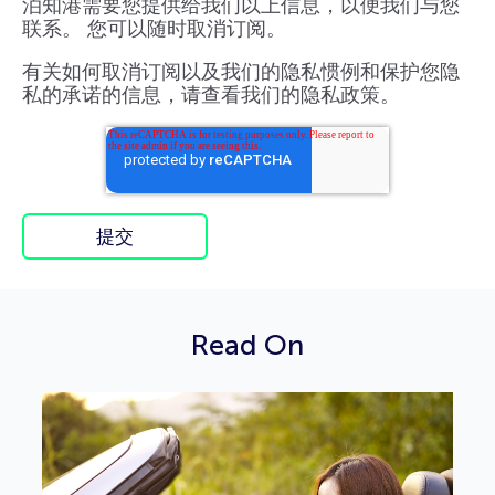
泊知港需要您提供给我们以上信息，以便我们与您
联系。 您可以随时取消订阅。
有关如何取消订阅以及我们的隐私惯例和保护您隐
私的承诺的信息，请查看我们的隐私政策。
Read On