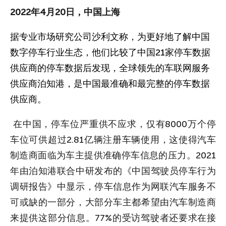
2022
年
4
月20
日，中国上海
据专业市场研究公司沙利文称，为更好地了解中国
数字停车行业生态，他们比较了中国
21
家停车数据
供应商的停车数据后发现，全球领先的车联网服务
供应商泊知港，是中国最准确和最完整的停车数据
供应商。
在中国，停车位严重供不应求，仅有
8000
万个停
车位可供超过
2.81
亿辆注册车辆使用，这使得汽车
制造商面临为车主提供准确停车信息的压力。
2021
年由泊知港联合中研发布的《中国驾驶员停车行为
调研报告》中显示，停车信息作为网联汽车服务不
可或缺的一部分，大部分车主都希望由汽车制造商
来提供这部分信息。
77%
的受访驾驶者还要求在接