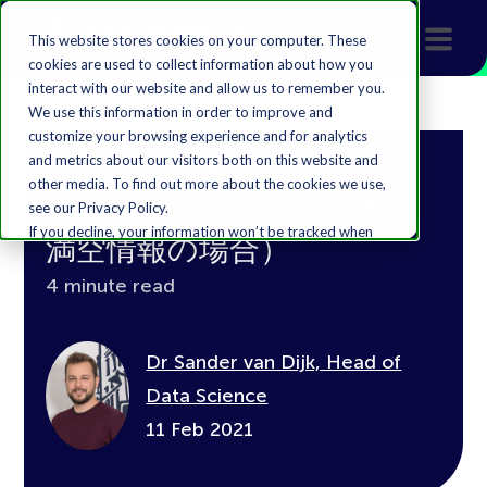
This website stores cookies on your computer. These
cookies are used to collect information about how you
interact with our website and allow us to remember you.
We use this information in order to improve and
customize your browsing experience and for analytics
and metrics about our visitors both on this website and
なぜ予測が毎回リアルタイ
other media. To find out more about the cookies we use,
ムに勝るのか（路上駐車の
see our Privacy Policy.
If you decline, your information won’t be tracked when
満空情報の場合）
you visit this website. A single cookie will be used in your
browser to remember your preference not to be
4 minute read
tracked.
Accept
Decline
Dr Sander van Dijk, Head of
Data Science
11 Feb 2021