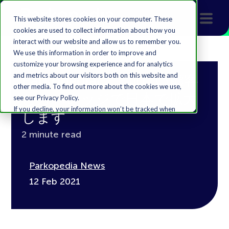
This website stores cookies on your computer. These
cookies are used to collect information about how you
interact with our website and allow us to remember you.
We use this information in order to improve and
customize your browsing experience and for analytics
and metrics about our visitors both on this website and
Parkopediaは、新しい顧客
other media. To find out more about the cookies we use,
とカバレッジで日本で拡大
see our Privacy Policy.
If you decline, your information won’t be tracked when
します
you visit this website. A single cookie will be used in your
browser to remember your preference not to be
2 minute read
tracked.
Accept
Decline
Parkopedia News
12 Feb 2021