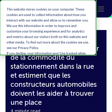
This website stores cookies on your computer. These
cookies are used to collect information about how you
interact with our website and allow us to remember you.
We use this information in order to improve and
customize your browsing experience and for analytics
and metrics about our visitors both on this website and
82 % des conducteurs en
other media. To find out more about the cookies we use,
Chine souhaitent bénéficier
see our Privacy Policy.
If you decline, your information won’t be tracked when
de la commodité du
you visit this website. A single cookie will be used in your
browser to remember your preference not to be
stationnement dans la rue
tracked.
et estiment que les
Accept
Decline
constructeurs automobiles
doivent les aider à trouver
une place
4 minute read