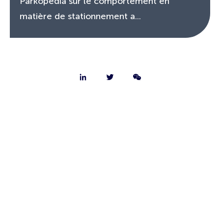
Parkopedia sur le comportement en
matière de stationnement a...
Nous connaître
Nous contacter
Emplois
FAQ
Site Web du conducteur