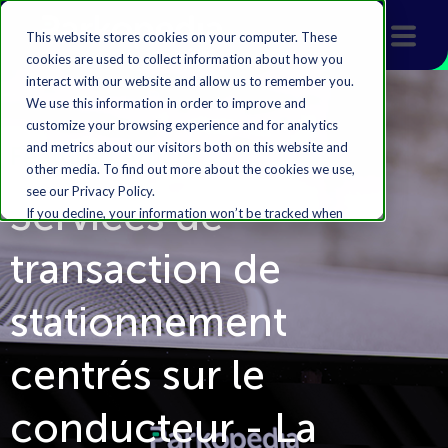
This website stores cookies on your computer. These
cookies are used to collect information about how you
interact with our website and allow us to remember you.
We use this information in order to improve and
customize your browsing experience and for analytics
and metrics about our visitors both on this website and
Featured Article
other media. To find out more about the cookies we use,
see our Privacy Policy.
Services de
If you decline, your information won’t be tracked when
you visit this website. A single cookie will be used in your
transaction de
browser to remember your preference not to be
tracked.
stationnement
Accept
Decline
centrés sur le
conducteur - La