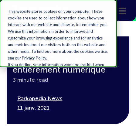
This website stores cookies on your computer. These
cookies are used to collect information about how you
interact with our website and allow us to remember you.
We use this information in order to improve and
customize your browsing experience and for analytics
and metrics about our visitors both on this website and
Parkopedia exposera au
other media. To find out more about the cookies we use,
CES® 2021, un salon
see our Privacy Policy.
If you decline, your information won’t be tracked when
entièrement numérique
you visit this website. A single cookie will be used in your
browser to remember your preference not to be
3 minute read
tracked.
Accept
Decline
Parkopedia News
11 janv. 2021