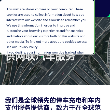
This website stores cookies on your computer. These
cookies are used to collect information about how you
interact with our website and allow us to remember you.
We use this information in order to improve and
customize your browsing experience and for analytics
and metrics about our visitors both on this website and
为全球数百万车主提
other media. To find out more about the cookies we use,
see our Privacy Policy.
供网联汽车服务
If you decline, your information won’t be tracked when
you visit this website. A single cookie will be used in your
browser to remember your preference not to be
tracked.
Accept
Decline
我们是全球领先的停车充电和车内
支付服务提供商，致力于在全球范