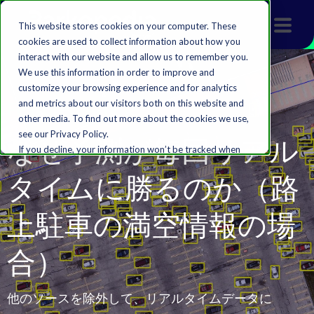
This website stores cookies on your computer. These
cookies are used to collect information about how you
interact with our website and allow us to remember you.
We use this information in order to improve and
customize your browsing experience and for analytics
and metrics about our visitors both on this website and
Featured Article
other media. To find out more about the cookies we use,
see our Privacy Policy.
なぜ予測が毎回リアル
If you decline, your information won’t be tracked when
you visit this website. A single cookie will be used in your
タイムに勝るのか（路
browser to remember your preference not to be
tracked.
上駐車の満空情報の場
Accept
Decline
合）
他のソースを除外して、リアルタイムデータに