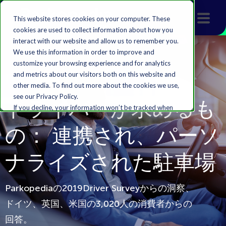
This website stores cookies on your computer. These
cookies are used to collect information about how you
interact with our website and allow us to remember you.
We use this information in order to improve and
customize your browsing experience and for analytics
and metrics about our visitors both on this website and
Featured Article
other media. To find out more about the cookies we use,
see our Privacy Policy.
ドライバーが求めるも
If you decline, your information won’t be tracked when
you visit this website. A single cookie will be used in your
の： 連携され、パーソ
browser to remember your preference not to be
tracked.
ナライズされた駐車場
Accept
Decline
Parkopediaの2019Driver Surveyからの洞察、
ドイツ、英国、米国の3,020人の消費者からの
回答。