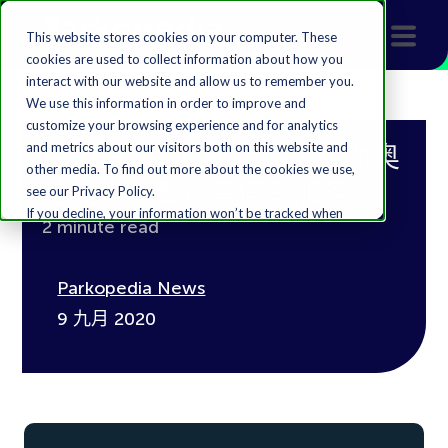
This website stores cookies on your computer. These
cookies are used to collect information about how you
interact with our website and allow us to remember you.
We use this information in order to improve and
customize your browsing experience and for analytics
and metrics about our visitors both on this website and
泊知港助力Cerence Pay为奥
other media. To find out more about the cookies we use,
迪提供车载语音停车服务
see our Privacy Policy.
If you decline, your information won’t be tracked when
2 minute read
you visit this website. A single cookie will be used in your
browser to remember your preference not to be
tracked.
Parkopedia News
Accept
Decline
9 九月 2020