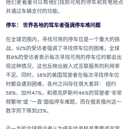
他们更看重可以帮他们找到可用的停车和充电地点
并通过车辆支付的功能。
停车： 世界各地的驾车者强调停车难问题
在全球范围内，寻找可用的停车位是一个重大的挑
战，92%的受访者强调了寻找停车位的困难，全球
有8%的受访者表示每次寻找可用的停车位时都会出
现这种情况，这也反映出嵌入式互联服务的利用率
不足。同时，18%的美国驾驶者在每次寻找停车位
时都会遇到困难，各州之间存在很大差异： 纽约
58%、加州47%，和德克萨斯州46%的驾驶者“非常
频繁地”或 “一直”面临停车难题，而在俄亥俄州这一
数字则下降到23%。
近一半的全球受访者认为停车信息极其重要或非常