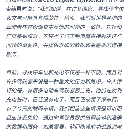
泊知港创始人兼CEO Eugene Tsyrklevich在评论调
查结果时说：
“我们知道，在许多国家，寻找停车位
和充电可能具有挑战性，然而，我们对世界各地的
驾驶者在这份调查中反馈的问题的一致性、规模和
广度感到惊讶。这突出了汽车制造商直接解决这些
问题的重要性，并提供准确的数据和最需要的连接
服务。
目前，寻找停车位和充电不仅是一种不便，而且对
许多驾驶者来说是一种重大的压力和焦虑，令人惊
讶的是，有很多电动车驾驶者报告说，他们在找到
充电桩时，已经没有电了，而且还被罚了停车费。
有了今天的联网车辆，我们相信这些情况是可以而
且应该避免的，通过向驾驶员提供值得信赖和准确
的数据和服务，如果需要，他们能够成功过渡到电