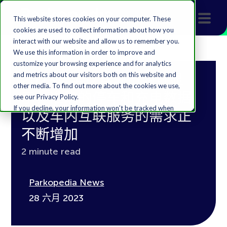
This website stores cookies on your computer. These
cookies are used to collect information about how you
interact with our website and allow us to remember you.
We use this information in order to improve and
customize your browsing experience and for analytics
and metrics about our visitors both on this website and
2023年全球驾驶员调查显
other media. To find out more about the cookies we use,
示，准确的停车和充电数据
see our Privacy Policy.
If you decline, your information won’t be tracked when
以及车内互联服务的需求正
you visit this website. A single cookie will be used in your
browser to remember your preference not to be
不断增加
tracked.
2 minute read
Accept
Decline
Parkopedia News
28 六月 2023