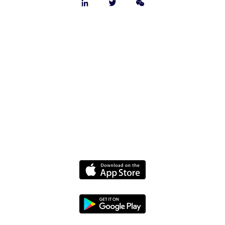
关于我们
联系我们
我们的团队
技术博客