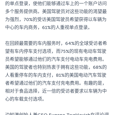
的单点登录，使他们能够通过车上的一个账户访问
多个服务提供商。美国驾驶员对这些功能的渴望最
为强烈，70%的受访美国驾驶员希望获得以车辆为
中心的车内商务，61%的人重视单点登录。
在回顾最需要的车内服务时，64%的全球受访者希
望有车内停车支付选项，而75%的现有电动车驾驶
员希望能够通过他们的汽车支付电动车充电费用。
美国的驾驶者也特别热衷于拥有这些功能，68%的
人看重停车的车内支付，81%的美国电动汽车驾驶
者希望通过他们的汽车支付充电费用。有趣的是，
相对于食品选择，近一倍的受访者要求以车辆为中
心的车载支付选项。