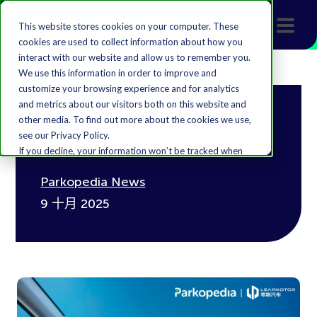
This website stores cookies on your computer. These
cookies are used to collect information about how you
interact with our website and allow us to remember you.
We use this information in order to improve and
customize your browsing experience and for analytics
and metrics about our visitors both on this website and
泊知港为零跑汽车海外车主
other media. To find out more about the cookies we use,
提供充电服务
see our Privacy Policy.
If you decline, your information won’t be tracked when
you visit this website. A single cookie will be used in your
Parkopedia News
browser to remember your preference not to be
tracked.
9 十月 2025
Accept
Decline